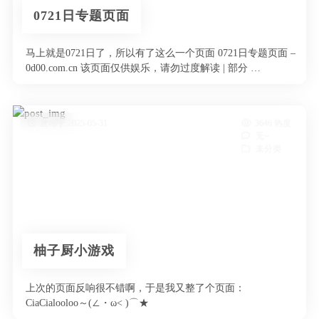
0721日专题页面
马上就是0721日了，所以有了这么一个页面 0721日专题页面 –
0d00.com.cn 该页面仅供娱乐，请勿过度解读 | 部分 …
发布于 2025-05-31
3646 热度
无~
未分类
柚子厨小游戏
上次的页面反响很不错啊，于是我又整了个页面：
CiaCialooloo～(∠・ω< )⌒★